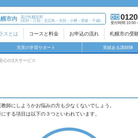
0120
及び札幌近郊
札幌市内
(石狩・江別・北広島・当別・小樽・恵庭・千歳)
受付時間 10:00
ラスとは
コースと料金
お申込の流れ
札幌市の受
充実の学習サポート
実績ある講師陣
安心の3大サービス
庭教師にしようかお悩みの方も少なくないでしょう。
考にする項目は以下の３つといわれています。