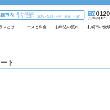
0120
及び札幌近郊
札幌市内
(石狩・江別・北広島・当別・小樽・恵庭・千歳)
受付時間 10:00
ラスとは
コースと料金
お申込の流れ
札幌市の受
レート