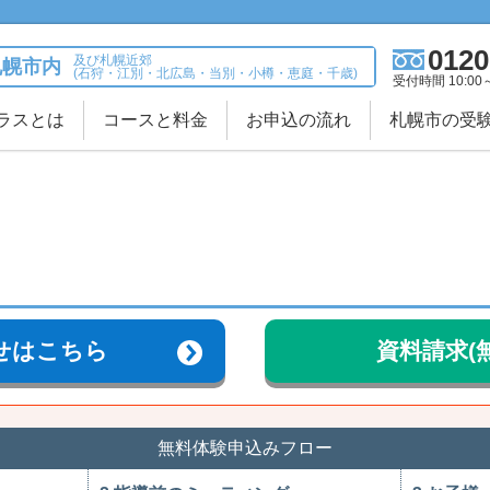
0120
及び札幌近郊
札幌市内
(石狩・江別・北広島・当別・小樽・恵庭・千歳)
受付時間 10:00
ラスとは
コースと料金
お申込の流れ
札幌市の受
せはこちら
資料請求(
無料体験申込みフロー