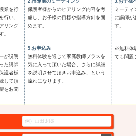
2.指導前のミーティング
3.お子様
授業を行
保護者様からのヒアリング内容を考
ミーティ
を行い、
慮し、お子様の目標や指導方針を固
に講師が
アリング
めます。
す。
す。
5.お申込み
※無料体
ーが説明
無料体験を通じて家庭教師プラスを
ても問題
った講師
気に入って頂いた場合、さらに詳細
保護者様
を説明させて頂きお申込み、という
続して頂
流れになります。
望をお聞