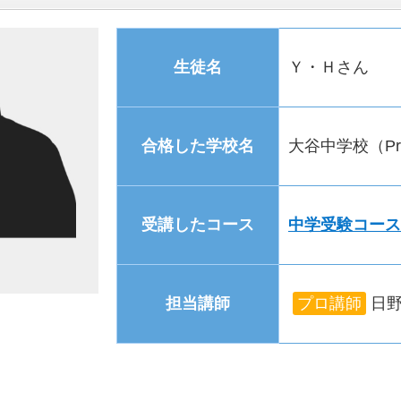
生徒名
Ｙ・Ｈさん
合格した学校名
大谷中学校（Prod
受講したコース
中学受験コース
担当講師
プロ講師
日