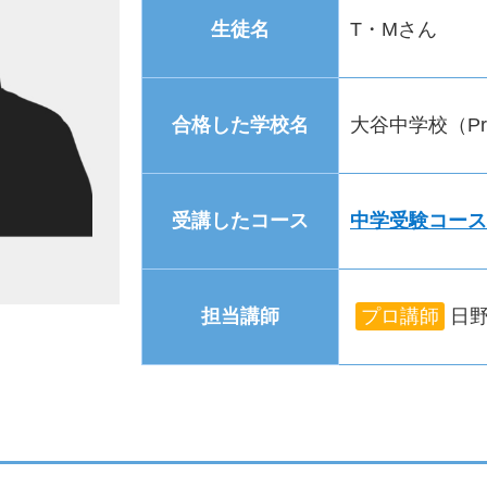
生徒名
T・Mさん
合格した学校名
大谷中学校（Prod
受講したコース
中学受験コース
担当講師
プロ講師
日