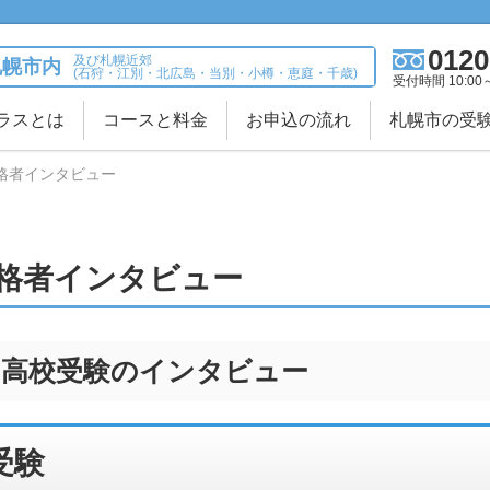
0120
及び札幌近郊
札幌市内
(石狩・江別・北広島・当別・小樽・恵庭・千歳)
受付時間 10:00
ラスとは
コースと料金
お申込の流れ
札幌市の受
格者インタビュー
格者インタビュー
験・高校受験のインタビュー
受験