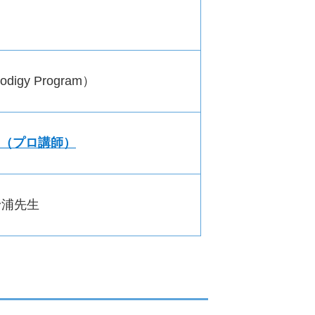
igy Program）
（プロ講師）
野浦先生