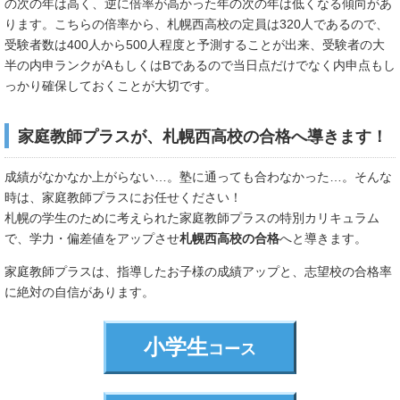
の次の年は高く、逆に倍率が高かった年の次の年は低くなる傾向があ
ります。こちらの倍率から、札幌西高校の定員は320人であるので、
受験者数は400人から500人程度と予測することが出来、受験者の大
半の内申ランクがAもしくはBであるので当日点だけでなく内申点もし
っかり確保しておくことが大切です。
家庭教師プラスが、札幌西高校の合格へ導きます！
成績がなかなか上がらない…。塾に通っても合わなかった…。そんな
時は、家庭教師プラスにお任せください！
札幌の学生のために考えられた家庭教師プラスの特別カリキュラム
で、学力・偏差値をアップさせ
札幌西高校の合格
へと導きます。
家庭教師プラスは、指導したお子様の成績アップと、志望校の合格率
に絶対の自信があります。
小学生
コース