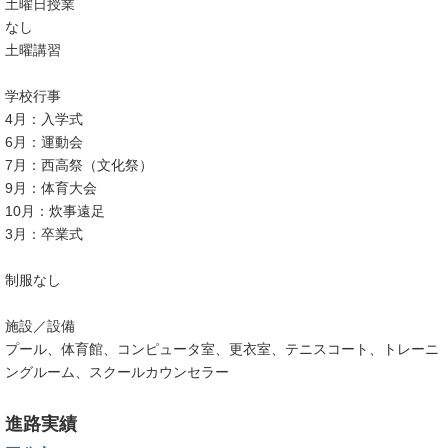
土曜日授業
なし
土曜講習
学校行事
4月：入学式
6月：運動会
7月：西高祭（文化祭）
9月：体育大会
10月：炊事遠足
3月：卒業式
制服なし
施設／設備
プール、体育館、コンピュータ室、更衣室、テニスコート、トレーニ
ングルーム、スクールカウンセラー
進路実績