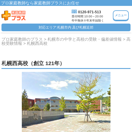
プロ家庭教師なら家庭教師プラスにお任せ
0120-971-513
メニュー
受付時間 10:00～20:00
年中無休※年末年始除く
対応エリア:札幌市内 及び札幌近郊
プロ家庭教師のプラス
札幌市の中学と高校の受験・偏差値情報
高
校受験情報
札幌西高校
札幌西高校（創立 121年）