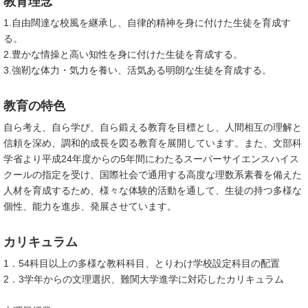
教育理念
1.自由闊達な校風を継承し、自律的精神を身に付けた生徒を育成す
る。
2.豊かな情操と高い知性を身に付けた生徒を育成する。
3.強靭な体力・気力を養い、活気ある明朗な生徒を育成する。
教育の特色
自ら考え、自ら学び、自ら鍛える教育を目標とし、人間相互の理解と
信頼を深め、調和的成長を図る教育を展開しています。また、文部科
学省より平成24年度からの5年間にわたるスーパーサイエンスハイス
クールの指定を受け、国際社会で通用する高度な理数系素養を備えた
人材を育成するため、様々な体験的活動を通して、生徒の持つ多様な
個性、能力を進歩、発展させています。
カリキュラム
1．54科目以上の多様な教科科目、とりわけ学校設定科目の配置
2．3学年からの文理選択、難関大学進学に対応したカリキュラム