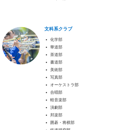
文科系クラブ
化学部
華道部
茶道部
書道部
美術部
写真部
オーケストラ部
合唱部
軽音楽部
演劇部
邦楽部
囲碁・将棋部