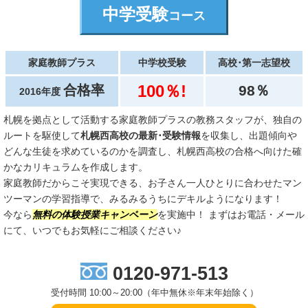
中学受験
コース
家庭教師プラス
中学校受験
高校･第一志望校
100％!
合格率
98％
2016年度
札幌を拠点として活動する家庭教師プラスの教務スタッフが、独自の
ルートを駆使して
札幌西高校の最新･受験情報
を収集し、出題傾向や
どんな生徒を求めているのかを調査し、札幌西高校の合格へ向けた確
かなカリキュラムを作成します。
家庭教師だからこそ実現できる、お子さん一人ひとりに合わせたマン
ツーマンの学習指導で、みるみるうちにデキルようになります！
今なら
無料の体験授業キャンペーン
を実施中！ まずはお電話・メール
にて、いつでもお気軽にご相談ください♪
0120-971-513
受付時間 10:00～20:00（年中無休※年末年始除く）