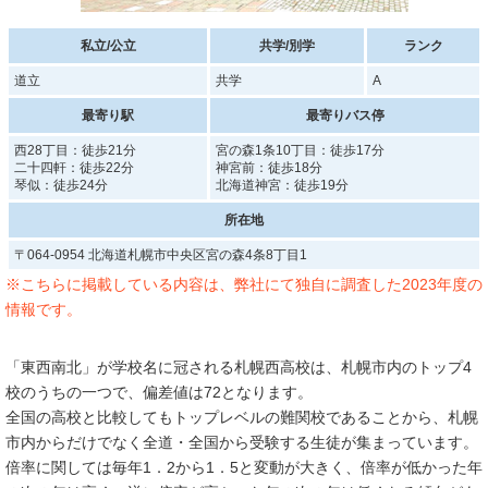
私立/公立
共学/別学
ランク
道立
共学
A
最寄り駅
最寄りバス停
西28丁目：徒歩21分
宮の森1条10丁目：徒歩17分
二十四軒：徒歩22分
神宮前：徒歩18分
琴似：徒歩24分
北海道神宮：徒歩19分
所在地
〒064-0954 北海道札幌市中央区宮の森4条8丁目1
※こちらに掲載している内容は、弊社にて独自に調査した2023年度の
情報です。
「東西南北」が学校名に冠される札幌西高校は、札幌市内のトップ4
校のうちの一つで、偏差値は72となります。
全国の高校と比較してもトップレベルの難関校であることから、札幌
市内からだけでなく全道・全国から受験する生徒が集まっています。
倍率に関しては毎年1．2から1．5と変動が大きく、倍率が低かった年