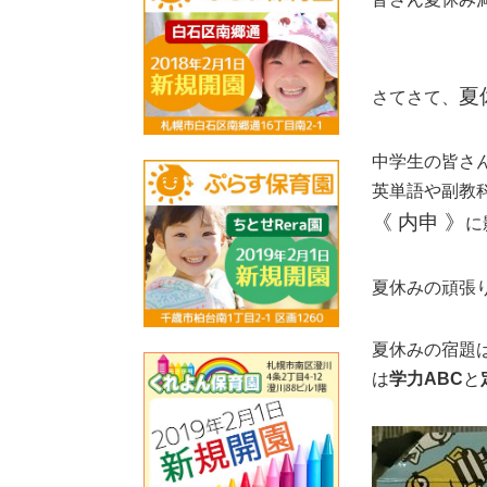
夏
さてさて、
中学生の皆さ
英単語や副教
《 内申 》
に
夏休みの頑張
夏休みの宿題
は
学力ABC
と