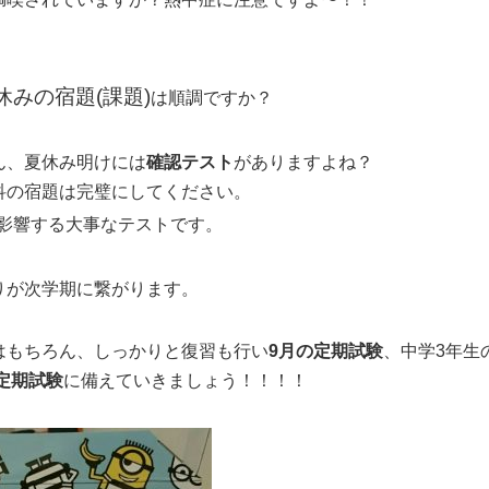
休みの宿題(課題)
は順調ですか？
ん、夏休み明けには
確認テスト
がありますよね？
科の宿題は完璧にしてください。
影響する大事なテストです。
りが次学期に繋がります。
はもちろん、しっかりと復習も行い
9月の定期試験
、中学3年生
定期試験
に備えていきましょう！！！！