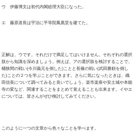
ウ 伊藤博文は初代内閣総理大臣になった。
エ 藤原道長は宇治に平等院鳳凰堂を建てた。
正解は、ウです。それだけで満足してはいけません。それぞれの選択
肢から知識を深めましょう。例えば、アの選択肢を検討することで、
桶狭間の戦い(今川義元を倒した)ことと長篠の戦い(武田勝頼を倒し
た)ことの２つを学ぶことができます。さらに気になったときは、織
田信長について調べてみると良いでしょう。楽市楽座や安土城や本能
寺の変など、関連することをまとめて覚えることも出来ます。イやエ
については、皆さんがぜひ検討してみてください。
このように一つの文章から色々なことを学べます。