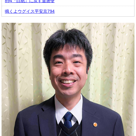
894『白紙』に戻す遣唐使
鳴くよウグイス平安京794