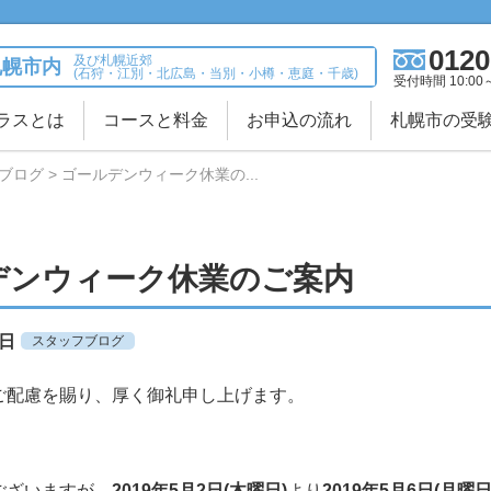
0120
及び札幌近郊
札幌市内
(石狩・江別・北広島・当別・小樽・恵庭・千歳)
受付時間 10:00
ラスとは
コースと料金
お申込の流れ
札幌市の受
ブログ
ゴールデンウィーク休業の...
デンウィーク休業のご案内
1日
スタッフブログ
ご配慮を賜り、厚く御礼申し上げます。
ございますが、
2019年5月2日(木曜日)
より
2019年5月6日(月曜日