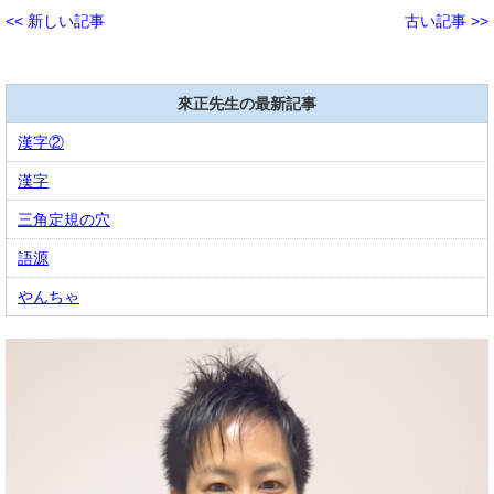
<< 新しい記事
古い記事 >>
來正先生の最新記事
漢字②
漢字
三角定規の穴
語源
やんちゃ