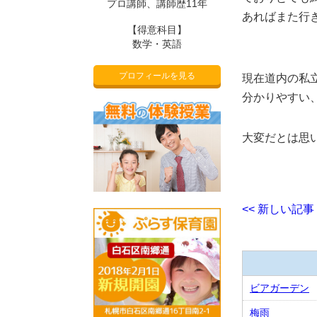
プロ講師、講師歴11年
あればまた行
【得意科目】
数学・英語
プロフィールを見る
現在道内の私
分かりやすい
大変だとは思
<< 新しい記事
ビアガーデン
梅雨