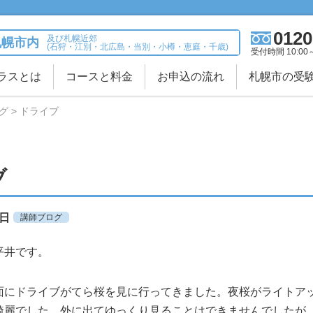
0120
及び札幌近郊
札幌市内
(石狩・江別・北広島・当別・小樽・恵庭・千歳)
受付時間 10:00
ラスとは
コースと料金
お申込の流れ
札幌市の受
グ
ドライブ
ブ
1日
講師ブログ
平井です。
面にドライブがてら桜を見に行ってきました。夜桜がライトア
綺麗でした。外に出てゆっくり見ることはできませんでしたが