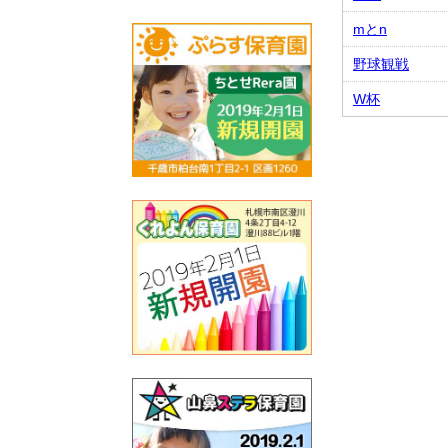
mとn
野球観戦
W杯