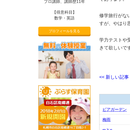
プロ講師、講師歴11年
【得意科目】
修学旅行がな
数学・英語
すが、やはり
プロフィールを見る
学力テストや
きて欲しいで
<< 新しい記事
ビアガーデン
梅雨
mとn