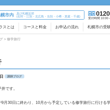
0120
及び札幌近郊
札幌市内
(石狩・江別・北広島・当別・小樽・恵庭・千歳)
受付時間 10:00
ラスとは
コースと料金
お申込の流れ
札幌市の受
グ
修学旅行
行
9日
講師ブログ
平井です。
9月30日に終わり、10月から予定している修学旅行に行ける