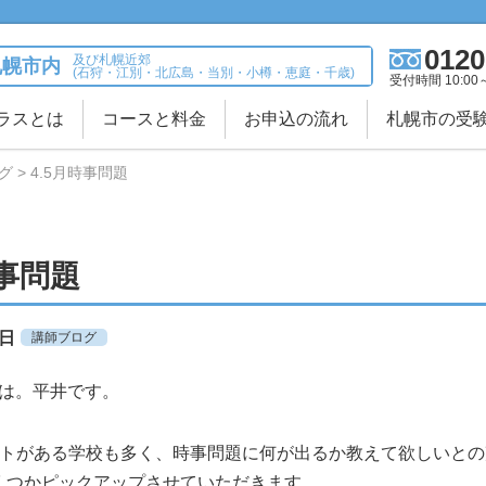
0120
及び札幌近郊
札幌市内
(石狩・江別・北広島・当別・小樽・恵庭・千歳)
受付時間 10:00
ラスとは
コースと料金
お申込の流れ
札幌市の受
グ
4.5月時事問題
時事問題
1日
講師ブログ
は。平井です。
ストがある学校も多く、時事問題に何が出るか教えて欲しいとの
くつかピックアップさせていただきます。