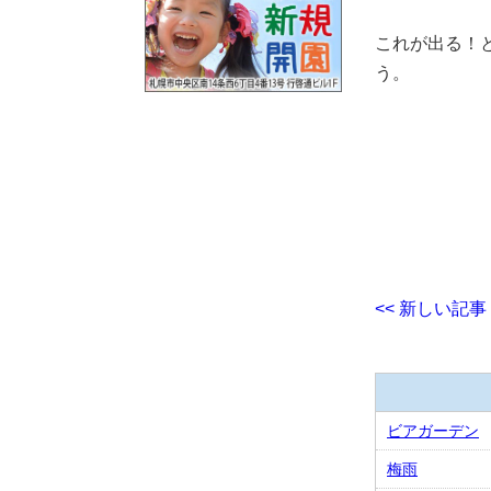
これが出る！
う。
<< 新しい記事
ビアガーデン
梅雨