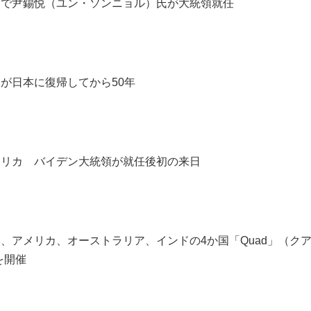
韓国で尹錫悦（ユン・ソンニョル）氏が大統領就任
縄が日本に復帰してから50年
アメリカ バイデン大統領が就任後初の来日
本、アメリカ、オーストラリア、インドの4か国「Quad」（ク
を開催