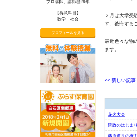
プロ講師、講師歴29年
【得意科目】
２月は大学受
数学・社会
す。後悔する
プロフィールを見る
最近色々な物
ます。
<< 新しい記事
花火大会
院政のはじま
藤原道長の権