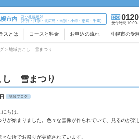
0120
及び札幌近郊
札幌市内
(石狩・江別・北広島・当別・小樽・恵庭・千歳)
受付時間 10:00
ラスとは
コースと料金
お申込の流れ
札幌市の受
グ
地域おこし 雪まつり
こし 雪まつり
5日
講師ブログ
んにちは。
つりが始まりました。色々な雪像が作られていて、見るのが楽
様々な所でお祭りが実施されています。