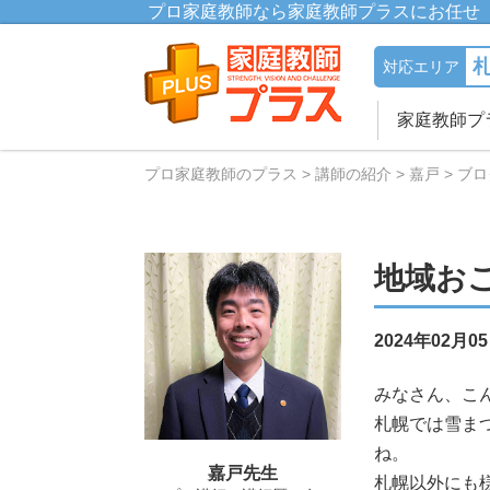
プロ家庭教師なら家庭教師プラスにお任せ
対応エリア
家庭教師プ
プロ家庭教師のプラス
講師の紹介
嘉戸
ブロ
地域お
2024年02月0
みなさん、こ
札幌では雪ま
ね。
嘉戸先生
札幌以外にも