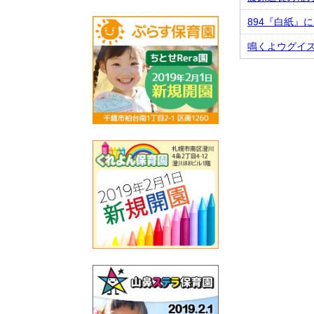
894『白紙』
鳴くよウグイス