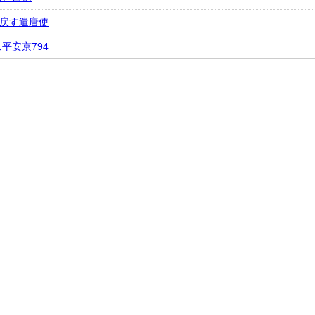
に戻す遣唐使
平安京794