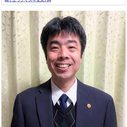
鳴くよウグイス平安京794