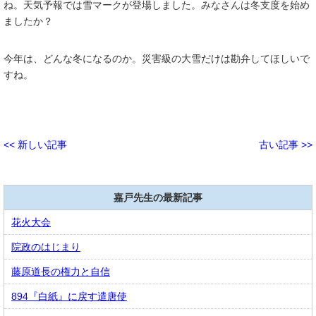
ね。天気予報では雪マークが登場しました。みなさんは冬支度を始め
ましたか？
今年は、どんな冬になるのか。災害級の大雪だけは勘弁してほしいで
すね。
<< 新しい記事
古い記事 >>
嘉戸先生の最新記事
花火大会
院政のはじまり
藤原道長の権力と自信
894『白紙』に戻す遣唐使