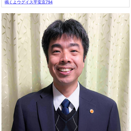
鳴くよウグイス平安京794