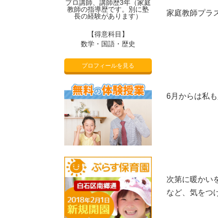
プロ講師、講師歴3年（家庭
教師の指導歴です。別に塾
家庭教師プラ
長の経験があります）
【得意科目】
数学・国語・歴史
プロフィールを見る
6月からは私
次第に暖かい
など、気をつ