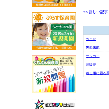
<< 新しい記事
やませ
黒船来航
サッカー
寒暖差
着る服に困る