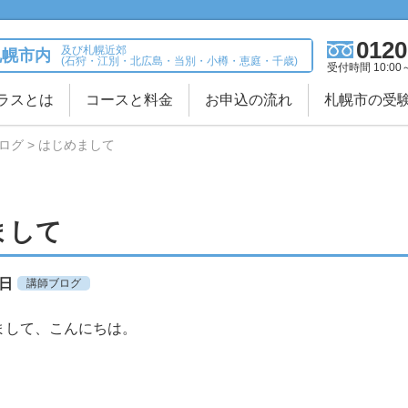
0120
及び札幌近郊
札幌市内
(石狩・江別・北広島・当別・小樽・恵庭・千歳)
受付時間 10:00
ラスとは
コースと料金
お申込の流れ
札幌市の受
ログ
はじめまして
まして
9日
講師ブログ
まして、こんにちは。