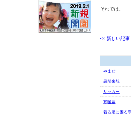
それでは。
<< 新しい記事
やませ
黒船来航
サッカー
寒暖差
着る服に困る