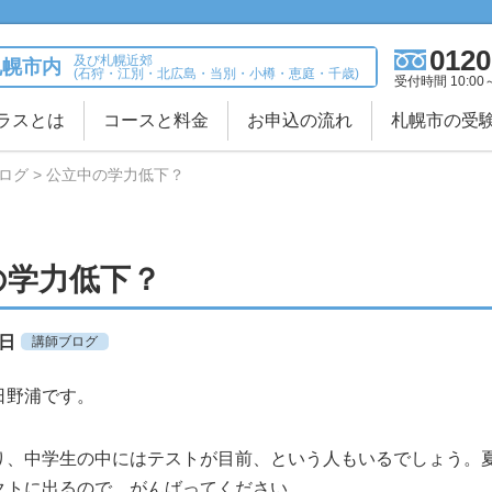
0120
及び札幌近郊
札幌市内
(石狩・江別・北広島・当別・小樽・恵庭・千歳)
受付時間 10:00
ラスとは
コースと料金
お申込の流れ
札幌市の受
ログ
公立中の学力低下？
の学力低下？
6日
講師ブログ
日野浦です。
り、中学生の中にはテストが目前、という人もいるでしょう。
クトに出るので、がんばってください。