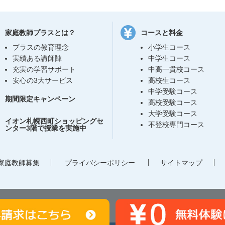
家庭教師プラスとは？
コースと料金
プラスの教育理念
小学生コース
実績ある講師陣
中学生コース
充実の学習サポート
中高一貫校コース
安心の3大サービス
高校生コース
中学受験コース
期間限定キャンペーン
高校受験コース
大学受験コース
イオン札幌西町ショッピングセ
不登校専門コース
ンター3階で授業を実施中
家庭教師募集
プライバシーポリシー
サイトマップ
〒062-0933
北海道札幌市豊平区平岸3条7丁目1