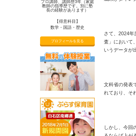
プロ講師、講師歴3年（家庭
教師の指導歴です。別に塾
長の経験があります）
【得意科目】
数学・国語・歴史
さて、202
プロフィールを見る
査」において
いうデータが
文科省の発表
れており、そ
しかし、今回
るならば上が