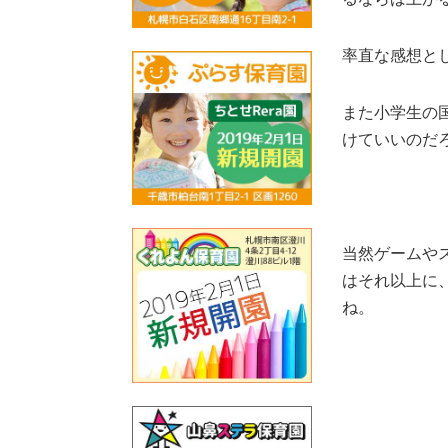
率直な感想と
また小学生の
けていいのだ
当然ゲームや
はそれ以上に
ね。