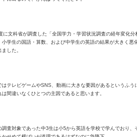
4年度に文科省が調査した「全国学力・学習状況調査の経年変化分
、小学生の国語・算数、および中学生の英語の結果が大きく悪
出ました。
ではテレビゲームやSNS、動画に大きな要因があるというふう
れは間違いなくひとつの主因であると思います。
の調査対象であった中3生は小5から英語を学校で学んでおり、
るかせめて横ばいが道理であるはずなのに急降下。