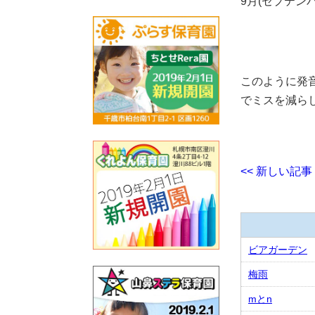
9月(セプテンバー
このように発
でミスを減ら
<< 新しい記事
ビアガーデン
梅雨
mとn