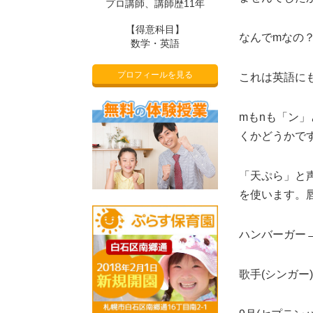
プロ講師、講師歴11年
【得意科目】
なんでmなの
数学・英語
プロフィールを見る
これは英語に
mもnも「ン
くかどうかで
「天ぷら」と
を使います。
ハンバーガー→h
歌手(シンガー)→