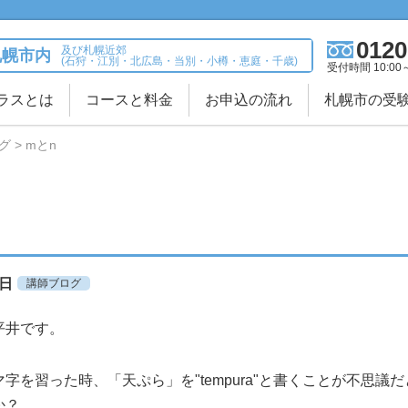
0120
及び札幌近郊
札幌市内
(石狩・江別・北広島・当別・小樽・恵庭・千歳)
受付時間 10:00
ラスとは
コースと料金
お申込の流れ
札幌市の受
グ
mとn
2日
講師ブログ
平井です。
字を習った時、「天ぷら」を"tempura"と書くことが不思議
か？