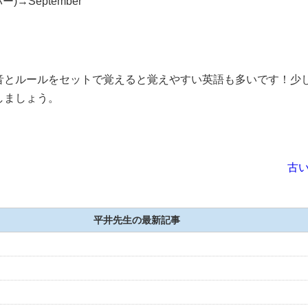
)→September
音とルールをセットで覚えると覚えやすい英語も多いです！少
しましょう。
古い
平井先生の最新記事