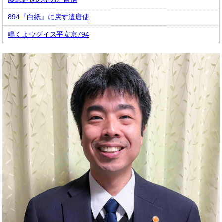
894『白紙』に戻す遣唐使
鳴くよウグイス平安京794