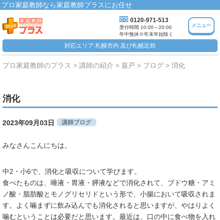
プロ家庭教師なら家庭教師プラスにお任せ
0120-971-513
メニュー
受付時間 10:00～20:00
年中無休※年末年始除く
対応エリア:札幌市内 及び札幌近郊
プロ家庭教師のプラス
講師の紹介
嘉戸
ブログ
消化
消化
2023年09月03日
講師ブログ
みなさんこんにちは。
中2・小6で、消化と吸収について学びます。
食べたものは、唾液・胃液・膵液などで消化されて、ブドウ糖・アミ
ノ酸・脂肪酸とモノグリセリドという形で、小腸において吸収されま
す。よく噛まずに飲み込んでも消化されると思いますが、やはりよく
噛むということは必要だと思います。最近は、口の中に食べ物を入れ