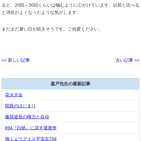
ると、20回～30回くらいは噛むように心がけています。以前と比べる
と消化がよくなったような気がします。
まだまだ暑い日が続きそうです。ご自愛ください。
<< 新しい記事
古い記事 >>
嘉戸先生の最新記事
花火大会
院政のはじまり
藤原道長の権力と自信
894『白紙』に戻す遣唐使
鳴くよウグイス平安京794