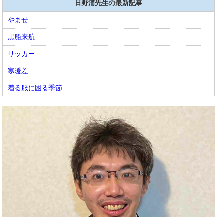
日野浦先生の最新記事
やませ
黒船来航
サッカー
寒暖差
着る服に困る季節