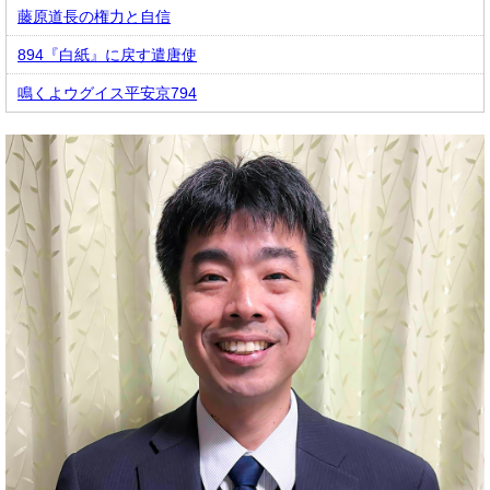
藤原道長の権力と自信
894『白紙』に戻す遣唐使
鳴くよウグイス平安京794