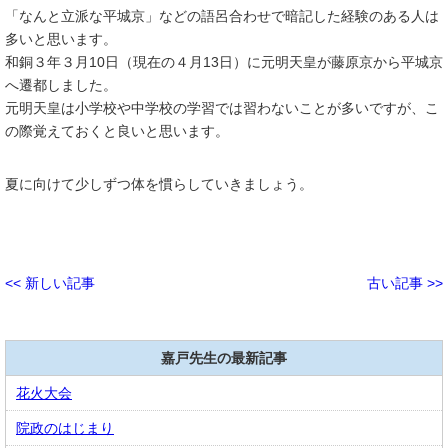
「なんと立派な平城京」などの語呂合わせで暗記した経験のある人は
多いと思います。
和銅３年３月10日（現在の４月13日）に元明天皇が藤原京から平城京
へ遷都しました。
元明天皇は小学校や中学校の学習では習わないことが多いですが、こ
の際覚えておくと良いと思います。
夏に向けて少しずつ体を慣らしていきましょう。
<< 新しい記事
古い記事 >>
嘉戸先生の最新記事
花火大会
院政のはじまり