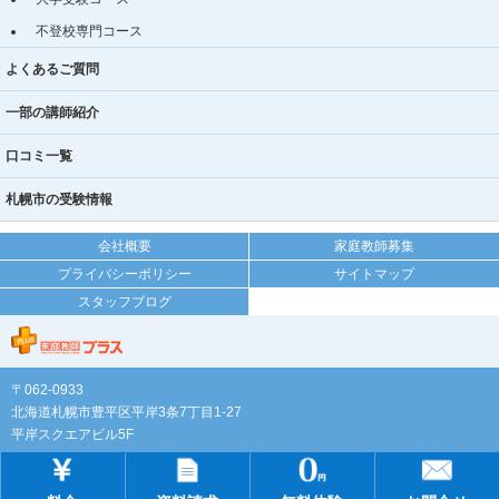
不登校専門コース
よくあるご質問
一部の講師紹介
口コミ一覧
札幌市の受験情報
会社概要
家庭教師募集
プライバシーポリシー
サイトマップ
スタッフブログ
〒062-0933
北海道札幌市豊平区平岸3条7丁目1-27
平岸スクエアビル5F
TEL:0120-971-513
Copyright ©
プロ家庭教師のプラス
All Rights Reserved.