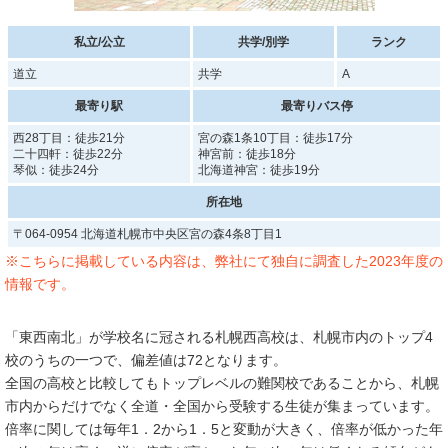
私立/公立
共学/別学
ランク
道立
共学
A
最寄り駅
最寄りバス停
西28丁目：徒歩21分
宮の森1条10丁目：徒歩17分
二十四軒：徒歩22分
神宮前：徒歩18分
琴似：徒歩24分
北海道神宮：徒歩19分
所在地
〒064-0954 北海道札幌市中央区宮の森4条8丁目1
※こちらに掲載している内容は、弊社にて独自に調査した2023年度の
情報です。
「東西南北」が学校名に冠される札幌西高校は、札幌市内のトップ4
校のうちの一つで、偏差値は72となります。
全国の高校と比較してもトップレベルの難関校であることから、札幌
市内からだけでなく全道・全国から受験する生徒が集まっています。
倍率に関しては毎年1．2から1．5と変動が大きく、倍率が低かった年