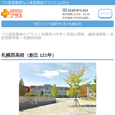
プロ家庭教師なら家庭教師プラスにお任せ
0120-971-513
メニュー
受付時間 10:00～20:00
年中無休※年末年始除く
対応エリア:札幌市内 及び札幌近郊
プロ家庭教師のプラス
札幌市の中学と高校の受験・偏差値情報
高
校受験情報
札幌西高校
札幌西高校（創立 121年）