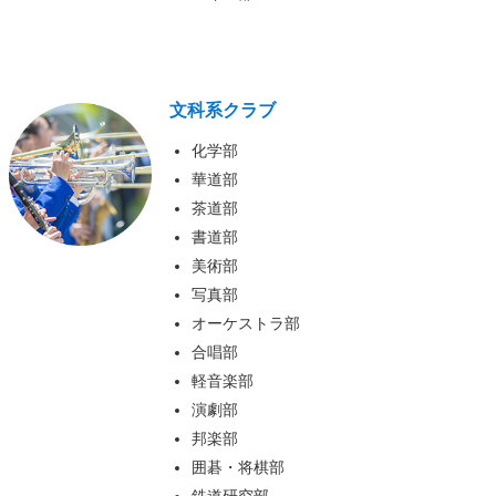
文科系クラブ
化学部
華道部
茶道部
書道部
美術部
写真部
オーケストラ部
合唱部
軽音楽部
演劇部
邦楽部
囲碁・将棋部