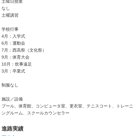
土曜日授業
なし
土曜講習
学校行事
4月：入学式
6月：運動会
7月：西高祭（文化祭）
9月：体育大会
10月：炊事遠足
3月：卒業式
制服なし
施設／設備
プール、体育館、コンピュータ室、更衣室、テニスコート、トレーニ
ングルーム、スクールカウンセラー
進路実績