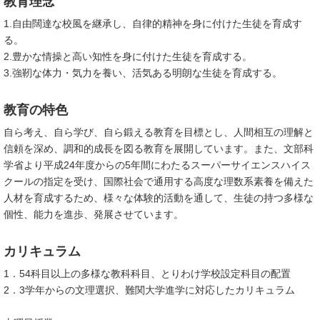
教育理念
1.自由闊達な校風を継承し、自律的精神を身に付けた生徒を育成す
る。
2.豊かな情操と高い知性を身に付けた生徒を育成する。
3.強靭な体力・気力を養い、活気ある明朗な生徒を育成する。
教育の特色
自ら考え、自ら学び、自ら鍛える教育を目標とし、人間相互の理解と
信頼を深め、調和的成長を図る教育を展開しています。また、文部科
学省より平成24年度からの5年間にわたるスーパーサイエンスハイス
クールの指定を受け、国際社会で通用する高度な理数系素養を備えた
人材を育成するため、様々な体験的活動を通して、生徒の持つ多様な
個性、能力を進歩、発展させています。
カリキュラム
1．54科目以上の多様な教科科目、とりわけ学校設定科目の配置
2．3学年からの文理選択、難関大学進学に対応したカリキュラム