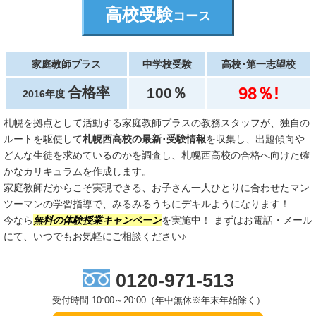
高校受験
コース
家庭教師プラス
中学校受験
高校･第一志望校
98％!
合格率
100％
2016年度
札幌を拠点として活動する家庭教師プラスの教務スタッフが、独自の
ルートを駆使して
札幌西高校の最新･受験情報
を収集し、出題傾向や
どんな生徒を求めているのかを調査し、札幌西高校の合格へ向けた確
かなカリキュラムを作成します。
家庭教師だからこそ実現できる、お子さん一人ひとりに合わせたマン
ツーマンの学習指導で、みるみるうちにデキルようになります！
今なら
無料の体験授業キャンペーン
を実施中！ まずはお電話・メール
にて、いつでもお気軽にご相談ください♪
0120-971-513
受付時間 10:00～20:00（年中無休※年末年始除く）