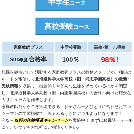
中学生
コース
高校受験
コース
家庭教師プラス
中学校受験
高校･第一志望校
98％!
合格率
100％
2016年度
札幌を拠点として活動する家庭教師プラスの教務スタッフが、独自の
ルートを駆使して
北海道科学大学高校（旧・尚志学園高校）の最新･
受験情報
を収集し、出題傾向やどんな生徒を求めているのかを調査
し、北海道科学大学高校（旧・尚志学園高校）の合格へ向けた確かな
カリキュラムを作成します。
家庭教師だからこそ実現できる、お子さん一人ひとりに合わせたマン
ツーマンの学習指導で、みるみるうちにデキルようになります！
今なら
無料の体験授業キャンペーン
を実施中！ まずはお電話・メール
にて、いつでもお気軽にご相談ください♪