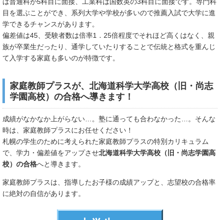
は普通科が5科目に面接、工業科は国数英の3科目に面接です。専門科
目を選ぶことができ、系列大学や学校が多いので推薦入試で大学に進
学できるチャンスがあります。
偏差値は45、受験者数は倍率1．25倍程度でそれほど高くはなく、親
族が卒業生だったり、通学していたりすることで伝統と格式を重んじ
て入学する家庭も多いのが特徴です。
家庭教師プラスが、北海道科学大学高校（旧・尚志
学園高校）の合格へ導きます！
成績がなかなか上がらない…。塾に通っても合わなかった…。そんな
時は、家庭教師プラスにお任せください！
札幌の学生のために考えられた家庭教師プラスの特別カリキュラム
で、学力・偏差値をアップさせ
北海道科学大学高校（旧・尚志学園高
校）の合格
へと導きます。
家庭教師プラスは、指導したお子様の成績アップと、志望校の合格率
に絶対の自信があります。