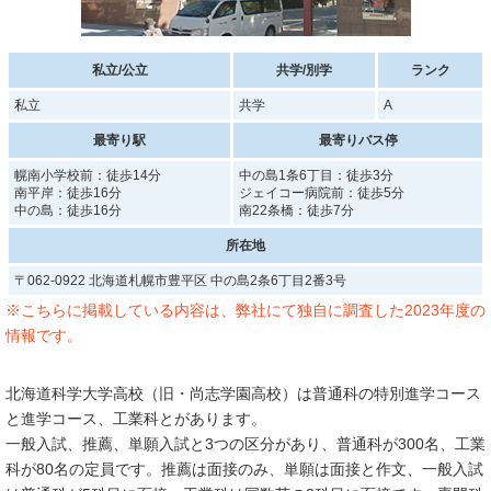
私立/公立
共学/別学
ランク
私立
共学
A
最寄り駅
最寄りバス停
幌南小学校前：徒歩14分
中の島1条6丁目：徒歩3分
南平岸：徒歩16分
ジェイコー病院前：徒歩5分
中の島：徒歩16分
南22条橋：徒歩7分
所在地
〒062-0922 北海道札幌市豊平区 中の島2条6丁目2番3号
※こちらに掲載している内容は、弊社にて独自に調査した2023年度の
情報です。
北海道科学大学高校（旧・尚志学園高校）は普通科の特別進学コース
と進学コース、工業科とがあります。
一般入試、推薦、単願入試と3つの区分があり、普通科が300名、工業
科が80名の定員です。推薦は面接のみ、単願は面接と作文、一般入試