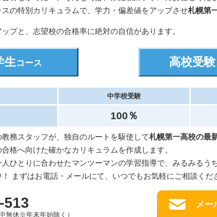
ラスの特別カリキュラムで、学力・偏差値をアップさせ
札幌第
アップと、志望校の合格率に絶対の自信があります。
学生
高校受験
コース
中学校受験
100％
の教務スタッフが、独自のルートを駆使して
札幌第一高校の最新
の合格へ向けた確かなカリキュラムを作成します。
一人ひとりに合わせたマンツーマンの学習指導で、みるみるう
中！ まずはお電話・メールにて、いつでもお気軽にご相談くだ
-513
メー
0（年中無休※年末年始除く）