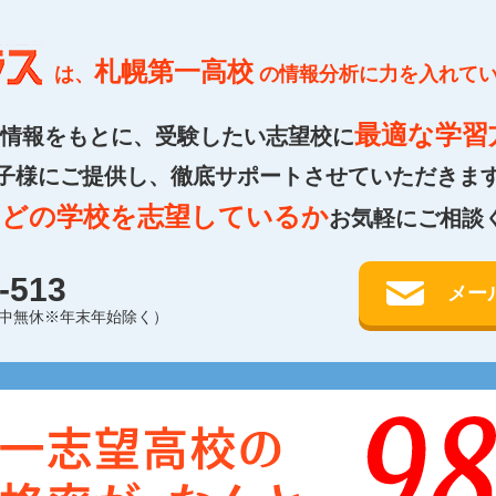
札幌第一高校
は、
の情報分析に力を入れて
最適な学習
情報をもとに、受験したい志望校に
子様にご提供し、徹底サポート
させていただきま
どの学校を志望しているか
、
お気軽にご相談
-513
メー
0（年中無休※年末年始除く）