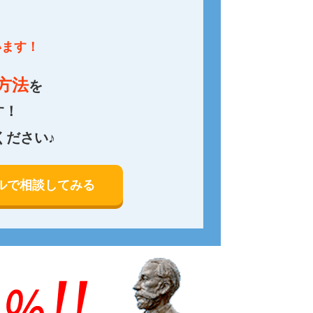
います！
方法
を
す！
ください♪
ルで相談してみる