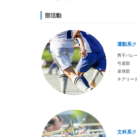
部活動
運動系ク
男子バレ
弓道部
卓球部
チアリー
文科系ク