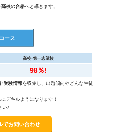
一高校の合格
へと導きます。
コース
高校･第一志望校
98％!
･受験情報
を収集し、出題傾向やどんな生徒
ちにデキルようになります！
さい♪
ルでお問い合わせ