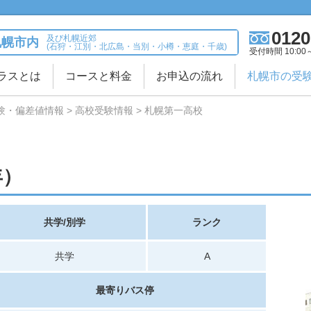
0120
及び札幌近郊
札幌市内
(石狩・江別・北広島・当別・小樽・恵庭・千歳)
受付時間 10:00
ラスとは
コースと料金
お申込の流れ
札幌市の受
験・偏差値情報
高校受験情報
札幌第一高校
年）
共学/別学
ランク
共学
A
最寄りバス停