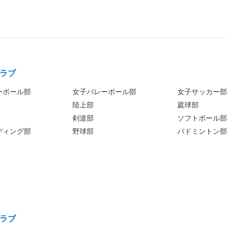
ラブ
ーボール部
女子バレーボール部
女子サッカー部
陸上部
庭球部
剣道部
ソフトボール部
ディング部
野球部
バドミントン部
ラブ