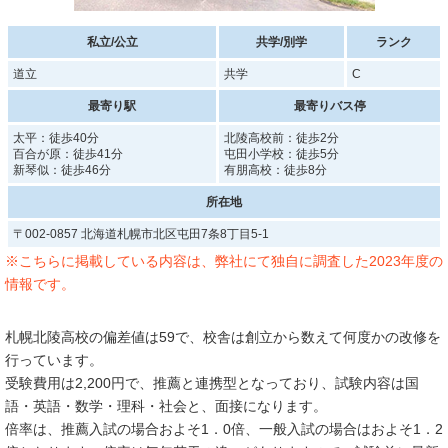
私立/公立
共学/別学
ランク
道立
共学
C
最寄り駅
最寄りバス停
太平：徒歩40分
北陵高校前：徒歩2分
百合が原：徒歩41分
屯田小学校：徒歩5分
新琴似：徒歩46分
有朋高校：徒歩8分
所在地
〒002-0857 北海道札幌市北区屯田7条8丁目5-1
※こちらに掲載している内容は、弊社にて独自に調査した2023年度の
情報です。
札幌北陵高校の偏差値は59で、校舎は創立から数えて何度かの改修を
行っています。
受験費用は2,200円で、推薦と連携型となっており、試験内容は国
語・英語・数学・理科・社会と、面接になります。
倍率は、推薦入試の場合およそ1．0倍、一般入試の場合はおよそ1．2