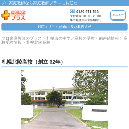
プロ家庭教師なら家庭教師プラスにお任せ
0120-971-513
メニュー
受付時間 10:00～20:00
年中無休※年末年始除く
対応エリア:札幌市内 及び札幌近郊
プロ家庭教師のプラス
札幌市の中学と高校の受験・偏差値情報
高
校受験情報
札幌北陵高校
札幌北陵高校（創立 62年）