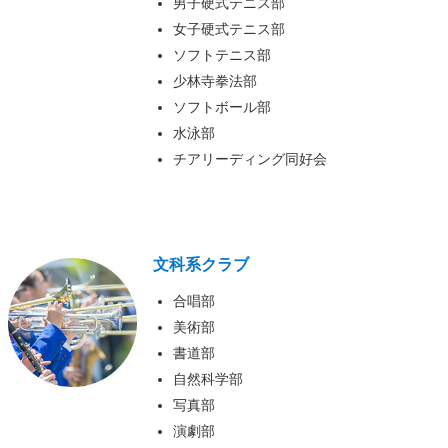
男子硬式テニス部
女子硬式テニス部
ソフトテニス部
少林寺拳法部
ソフトボール部
水泳部
チアリーディング同好会
文科系クラブ
合唱部
美術部
書道部
自然科学部
写真部
演劇部