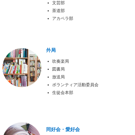
文芸部
茶道部
アカペラ部
外局
吹奏楽局
図書局
放送局
ボランティア活動委員会
生徒会本部
同好会・愛好会