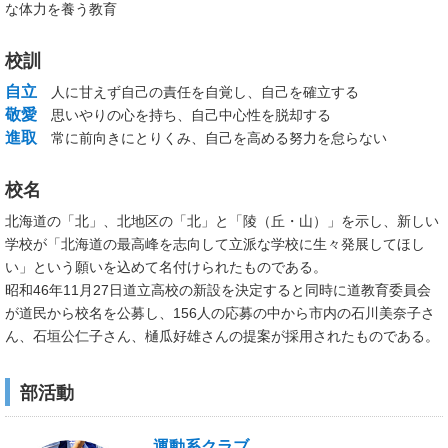
な体力を養う教育
校訓
自立
人に甘えず自己の責任を自覚し、自己を確立する
敬愛
思いやりの心を持ち、自己中心性を脱却する
進取
常に前向きにとりくみ、自己を高める努力を怠らない
校名
北海道の「北」、北地区の「北」と「陵（丘・山）」を示し、新しい
学校が「北海道の最高峰を志向して立派な学校に生々発展してほし
い」という願いを込めて名付けられたものである。
昭和46年11月27日道立高校の新設を決定すると同時に道教育委員会
が道民から校名を公募し、156人の応募の中から市内の石川美奈子さ
ん、石垣公仁子さん、樋瓜好雄さんの提案が採用されたものである。
部活動
運動系クラブ