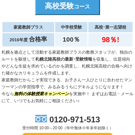
高校受験
コース
家庭教師プラス
中学校受験
高校･第一志望校
98％!
合格率
100％
2016年度
札幌を拠点として活動する家庭教師プラスの教務スタッフが、独自の
ルートを駆使して
札幌北陵高校の最新･受験情報
を収集し、出題傾向
やどんな生徒を求めているのかを調査し、札幌北陵高校の合格へ向け
た確かなカリキュラムを作成します。
家庭教師だからこそ実現できる、お子さん一人ひとりに合わせたマン
ツーマンの学習指導で、みるみるうちにデキルようになります！
今なら
無料の体験授業キャンペーン
を実施中！ まずはお電話・メール
にて、いつでもお気軽にご相談ください♪
0120-971-513
受付時間 10:00～20:00（年中無休※年末年始除く）