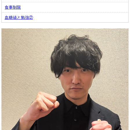
食事制限
血糖値と勉強②