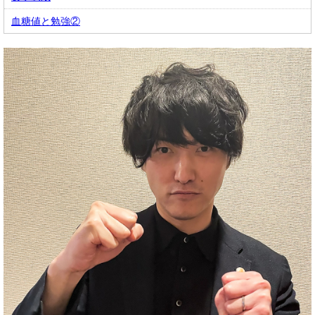
血糖値と勉強②